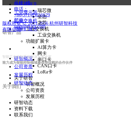
号楼5楼
物联网网关
恩智浦
电话：
瑞芯微
工业显示器
+86-571-85056629
全志
邮箱：
工业交换机
龙芯
版权所有 ©  2011-2026
杭州研智科技
sales@rt-ics.com
功能扩展卡
工业交换机
有限公司
研智产品
工业交换机
功能扩展卡
AI算力卡
网卡
智能工业控制系统解决方案专家
研智概况
串口卡
致力成为智能控制领域最值得信赖的合作伙伴
CAN口卡
公司资质
LoRa卡
发展历程
关于研智
研智动态
研智概况
关于我们
公司资质
发展历程
研智动态
资料下载
联系我们