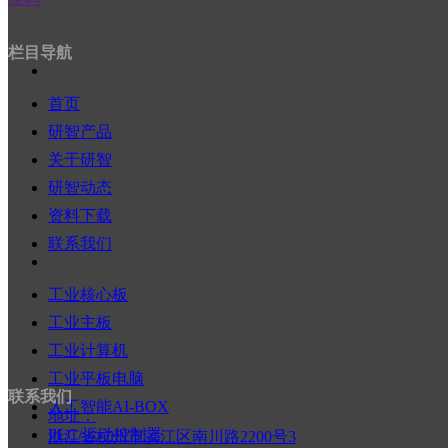
兆芯
ꁕ
ꄶ
ꄷ
工业平板电脑 / 显示器
x86平板电脑
栏目导航
ARM平板电脑
工业显示器
首页
机器人控制器
英特尔
研智产品
瑞芯微
关于研智
地瓜机器人
研智动态
进迭时空
人工智能AI-BOX
资料下载
英特尔
联系我们
英伟达
瑞芯微
工业核心板
昇腾
爱芯元智
工业主板
地瓜（地平线）
工业计算机
其它（可选配）
工业平板电脑
PLC/运动控制器
联系我们
x86（英特尔）
人工智能AI-BOX
地址：
研智产品
ꄲ
产品分类结果页
ARM
PLC/运动控制器
浙江省杭州市滨江区南川路2200号3
物联网网关