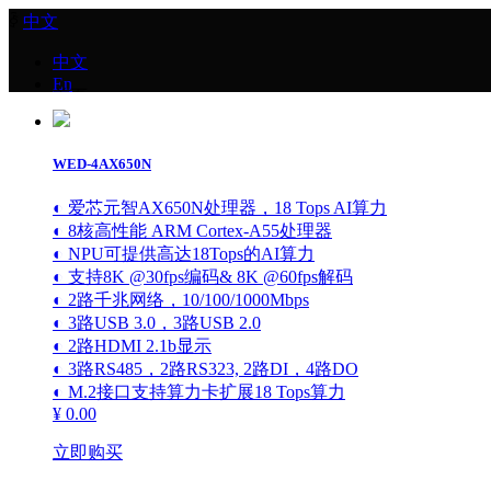
ꀅ
中文
中文
En
首页
研智产品
工业核心板
“精灵”系列
WED-4AX650N
英特尔
◐ 爱芯元智AX650N处理器，18 Tops AI算力
AMD
瑞芯微
◐ 8核高性能 ARM Cortex-A55处理器
恩智浦
◐ NPU可提供高达18Tops的AI算力
芯驰
◐ 支持8K @30fps编码& 8K @60fps解码
飞腾
◐ 2路千兆网络，10/100/1000Mbps
意法ST
◐ 3路USB 3.0，3路USB 2.0
德州仪器TI
◐ 2路HDMI 2.1b显示
赛昉
◐ 3路RS485，2路RS323, 2路DI，4路DO
全志
◐ M.2接口支持算力卡扩展18 Tops算力
¥ 0.00
工业主板
英特尔
立即购买
瑞芯微
恩智浦