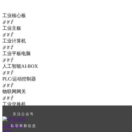
飞腾
意法ST
工业核心板
德州仪器TI
ꁕ
ꄶ
ꄷ
赛昉
工业主板
全志
ꁕ
ꄶ
ꄷ
工业主板
工业计算机
英特尔
瑞芯微
ꁕ
ꄶ
ꄷ
工业平板电脑
恩智浦
芯驰
ꁕ
ꄶ
ꄷ
飞腾
人工智能AI-BOX
爱芯元智
ꁕ
ꄶ
ꄷ
意法ST
PLC/运动控制器
龙芯
ꁕ
ꄶ
ꄷ
工业计算机
物联网网关
英特尔
ꁕ
ꄶ
ꄷ
AMD
工业交换机
瑞芯微
ꁕ
ꄶ
ꄷ
关注公众号
恩智浦
工业显示器
芯驰
ꁕ
ꄶ
ꄷ
获取最新信息
飞腾
功能扩展卡