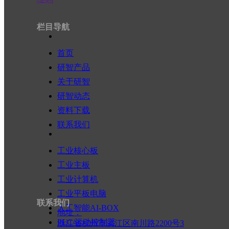
兆芯
ꁕ
ꄶ
ꄷ
工业平板电脑 / 显示器
x86平板电脑
栏目导航
ARM平板电脑
工业显示器
首页
机器人控制器
英特尔
研智产品
瑞芯微
关于研智
地瓜机器人
研智动态
进迭时空
人工智能AI-BOX
资料下载
英特尔
联系我们
英伟达
瑞芯微
工业核心板
昇腾
爱芯元智
工业主板
地瓜（地平线）
工业计算机
其它（可选配）
工业平板电脑
PLC/运动控制器
联系我们
x86（英特尔）
人工智能AI-BOX
地址：
研智产品
ꄲ
产品分类结果页
ARM
PLC/运动控制器
浙江省杭州市滨江区南川路2200号3
物联网网关