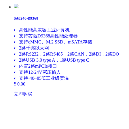
芯驰
飞腾
爱芯元智
SA0240-D9368
意法ST
龙芯
◐ 高性能高兼容工业计算机
工业计算机
◐ 支持芯驰D9368高性能处理器
英特尔
◐ 支持eMMC、M.2 SSD、mSATA存储
AMD
◐ 2路千兆以太网
瑞芯微
◐ 2路RS232，2路RS485，2路CAN，2路DI，2路DO
恩智浦
◐ 2路USB 3.0 type A，1路USB type C
芯驰
◐ 内置2路mPCIe接口
飞腾
◐ 支持12-24V宽压输入
兆芯
◐ 支持-40~85℃工业级宽温
工业平板电脑 / 显示器
¥ 0.00
x86平板电脑
立即购买
ARM平板电脑
工业显示器
机器人控制器
英特尔
瑞芯微
地瓜机器人