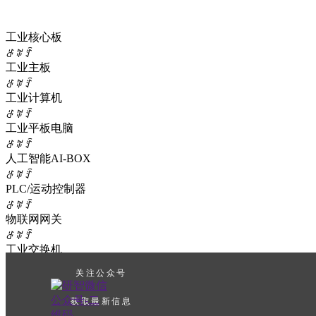
飞腾
意法ST
工业核心板
德州仪器TI
ꁕ
ꄶ
ꄷ
赛昉
工业主板
全志
ꁕ
ꄶ
ꄷ
工业主板
工业计算机
英特尔
瑞芯微
ꁕ
ꄶ
ꄷ
工业平板电脑
恩智浦
芯驰
ꁕ
ꄶ
ꄷ
飞腾
人工智能AI-BOX
爱芯元智
ꁕ
ꄶ
ꄷ
意法ST
PLC/运动控制器
龙芯
ꁕ
ꄶ
ꄷ
工业计算机
物联网网关
英特尔
ꁕ
ꄶ
ꄷ
AMD
工业交换机
瑞芯微
ꁕ
ꄶ
ꄷ
关注公众号
恩智浦
工业显示器
芯驰
ꁕ
ꄶ
ꄷ
获取最新信息
飞腾
功能扩展卡