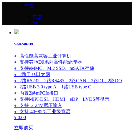
ꀅ
中文
中文
En
首页
研智产品
工业核心板
“精灵”系列
SA0240-D9
英特尔
◐ 高性能高兼容工业计算机
AMD
瑞芯微
◐ 支持芯驰D9系列高性能处理器
恩智浦
◐ 支持eMMC、M.2 SSD、mSATA存储
芯驰
◐ 2路千兆以太网
飞腾
◐ 2路RS232，2路RS485，2路CAN，2路DI，2路DO
意法ST
◐ 2路USB 3.0 type A，1路USB type C
德州仪器TI
◐ 内置2路mPCIe接口
赛昉
◐ 支持MIPI-DSI、HDMI、eDP、LVDS等显示
全志
◐ 支持12-24V宽压输入
工业主板
◐ 支持-40~85℃工业级宽温
¥ 0.00
英特尔
瑞芯微
立即购买
恩智浦