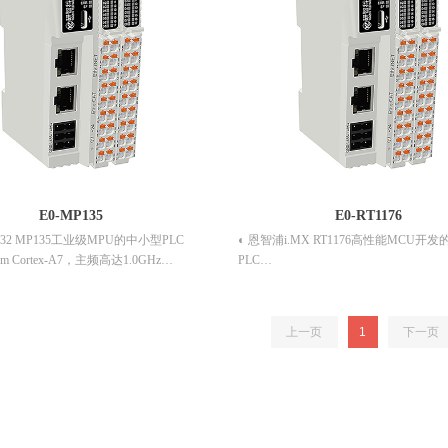
E0-MP135
E0-RT1176
M32 MP135工业级MPU的中小型PLC
◐ 恩智浦i.MX RT1176高性能MCU开
m Cortex-A7，主频高达1.0GHz
PLC
电存储，具有强大的掉电保护功能
◐ 2个Arm Cortex-A7核心和1个Arm Cor
高实时百兆EtherCAT，1路千兆以太网
◐ 集成铁电存储，具有强大的掉电保护
SB 2.0 OTG，1路带隔离RS485
◐ 支持1路高实时百兆EtherCAT，1路
上一页
1
下一页
大的扩展功能，支持扩展8个插片式IO模
◐ 支持1路USB 2.0 OTG，1路带隔离RS4
◐ 具有强大的扩展功能，支持扩展8个插
/DO、AI/AO、编码器/脉冲等I/O模块
块
128个信息点数
◐ 支持DI/DO、AI/AO、编码器/脉冲等I
ux 、RTOS等操作系统
◐ 最大支持128个信息点数
◐ 支持中移物联网OneOS等操作系统