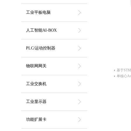
ꁕ
工业平板电脑
ꁕ
人工智能AI-BOX
ꁕ
PLC/运动控制器
ꁕ
物联网网关
◐ 基于ST
◐ 单核心Ar
◐ 集成铁
ꁕ
工业交换机
◐ 支持1路
◐ 支持1路U
◐ 具有强
ꁕ
工业显示器
块
◐ 支持DI
◐ 最大支持
ꁕ
功能扩展卡
◐ 支持Lin