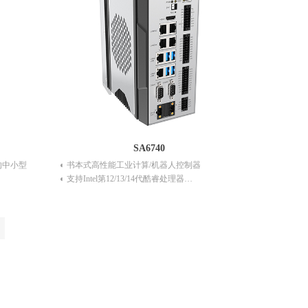
SA6740
发的中小型
◐ 书本式高性能工业计算/机器人控制器
◐ 支持Intel第12/13/14代酷睿处理器
tex-M核心
◐ 两个双通道SO-DIMM插槽，最大64GB内存
功能
◐ 支持M.2 M-Key 2280、mSATA等存储
千兆以太网
◐ 6路RJ45千兆以太网口
85
◐ 4路USB 3.0
片式IO模
◐ 4路COM, 1路CAN，16路DI，16路DO，8路灯
控接口
/O模块
◐ 支持HDMI、DP显示接口
◐ 支持12-24V宽压输入
◐ 支持0-60℃工作温度