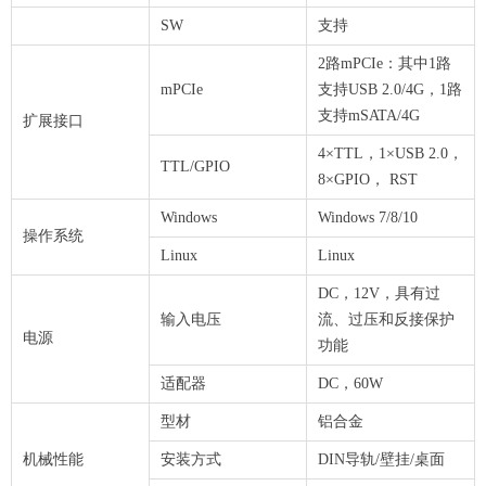
SW
支持
2路mPCIe：其中1路
mPCIe
支持USB 2.0/4G，1路
支持mSATA/4G
扩展接口
4×TTL，1×USB 2.0，
TTL/GPIO
8×GPIO， RST
Windows
Windows 7/8/10
操作系统
Linux
Linux
DC，12V，具有过
输入电压
流、过压和反接保护
电源
功能
适配器
DC，60W
型材
铝合金
机械性能
安装方式
DIN导轨/壁挂/桌面