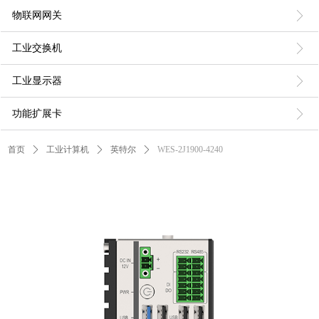
ꁕ
物联网网关
ꁕ
工业交换机
ꁕ
工业显示器
ꁕ
功能扩展卡
首页
ꄲ
工业计算机
ꄲ
英特尔
ꄲ
WES-2J1900-4240