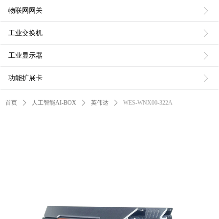
ꁕ
物联网网关
ꁕ
工业交换机
ꁕ
工业显示器
ꁕ
功能扩展卡
首页
ꄲ
人工智能AI-BOX
ꄲ
英伟达
ꄲ
WES-WNX00-322A