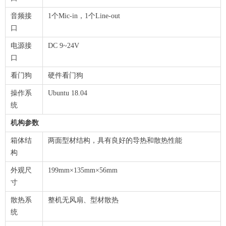
音频接
1个Mic-in，1个Line-out
口
电源接
DC 9~24V
口
看门狗
硬件看门狗
操作系
Ubuntu 18.04
统
机构参数
箱体结
两面型材结构，具有良好的导热和散热性能
构
外观尺
199mm×135mm×56mm
寸
散热系
整机无风扇、型材散热
统