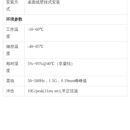
安装方
桌面或壁挂式安装
式
环境参数
工作温
-10~60℃
度
储存温
-40~85℃
度
相对湿
5%~95%@40℃（非凝结）
度
震动
50~500Hz，1.5G，0.19mm峰峰值
冲击
10G/peak(11ms sec),半正弦波