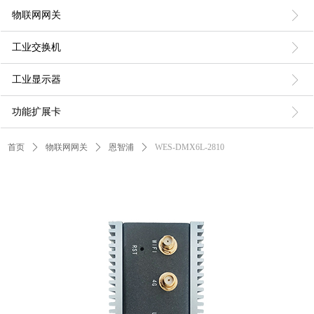
ꁕ
物联网网关
ꁕ
工业交换机
ꁕ
工业显示器
ꁕ
功能扩展卡
首页
ꄲ
物联网网关
ꄲ
恩智浦
ꄲ
WES-DMX6L-2810