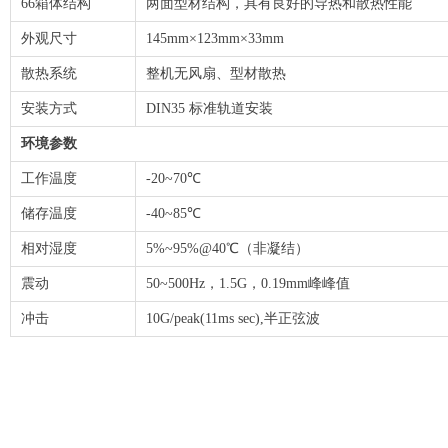
66箱体结构
两面型材结构，具有良好的导热和散热性能
外观尺寸
145mm×123mm×33mm
散热系统
整机无风扇、型材散热
安装方式
DIN35 标准轨道安装
环境参数
工作温度
-20~70℃
储存温度
-40~85℃
相对湿度
5%~95%@40℃（非凝结）
震动
50~500Hz，1.5G，0.19mm峰峰值
冲击
10G/peak(11ms sec),半正弦波