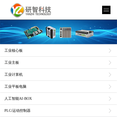
ꁕ
工业核心板
ꁕ
工业主板
ꁕ
工业计算机
ꁕ
工业平板电脑
ꁕ
人工智能AI-BOX
ꁕ
PLC/运动控制器