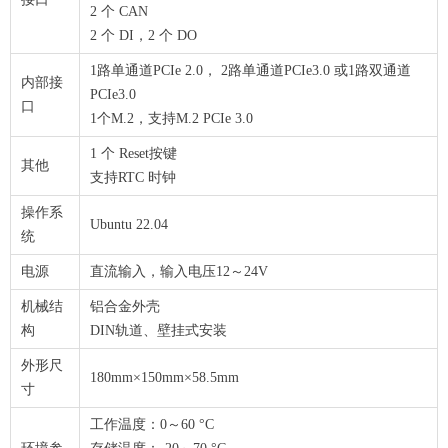
2 个 CAN
2 个 DI，2 个 DO
1路单通道PCIe 2.0， 2路单通道PCIe3.0 或1路双通道
内部接
PCIe3.0
口
1个M.2，支持M.2 PCIe 3.0
1 个 Reset按键
其他
支持RTC 时钟
操作系
Ubuntu 22.04
统
电源
直流输入，输入电压12～24V
机械结
铝合金外壳
构
DIN轨道、壁挂式安装
外形尺
180mm×150mm×58.5mm
寸
工作温度：0～60 °C