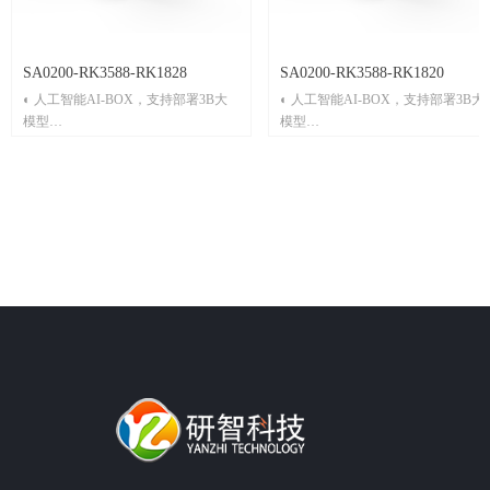
SA0200-RK3588-RK1828
SA0200-RK3588-RK1820
◐ 人工智能AI-BOX，支持部署3B大
◐ 人工智能AI-BOX，支持部署3B大
模型
模型
◐ 瑞芯微RK3588高性能8核心ARM处
◐ 瑞芯微RK3588高性能8核心ARM
理器，主频高达2.4GHz
理器，主频高达2.4GHz
◐ 瑞芯微RK1828高性能AI协处理器，
◐ 瑞芯微RK1820高性能AI协处理器
AI算力高达20Tops @Int 8
AI算力高达20Tops @Int 8
◐ 支持
◐ 支持
INT4/INT8/INT16/FP8/FP16/BF16运算
INT4/INT8/INT16/FP8/FP16/BF16运
精度
精度
◐ 2个RJ45千兆以太网口
◐ 2个RJ45千兆以太网口
◐ 1个HDMI显示接口
◐ 1个HDMI显示接口
◐ 2个USB 3.0
◐ 2个USB 3.0
◐ 输入电压12～24V
◐ 输入电压12～24V
◐ Ubuntu 22.04操作系统
◐ Ubuntu 22.04操作系统
◐ 支持DIN轨道、壁挂式安装
◐ 支持DIN轨道、壁挂式安装