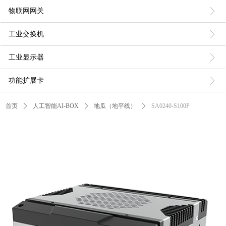
ꁕ
物联网网关
ꁕ
工业交换机
ꁕ
工业显示器
ꁕ
功能扩展卡
首页
ꄲ
人工智能AI-BOX
ꄲ
地瓜（地平线）
ꄲ
SA0240-S100P