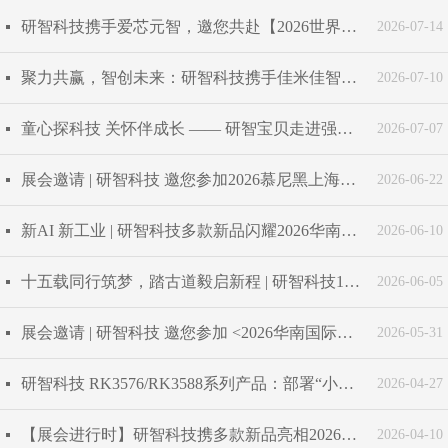
研智科技携手爱芯元智，邀您共赴【2026世界人工智能大会】
넷
2026-07-14
聚力共赢，智创未来：研智科技携手佳米佳智能，开启战略合作新篇章
넷
2026-07-10
童心探科技 关怀伴成长 —— 研智宝贝走进强脑科技专属研学活动圆满举行
넷
2026-07-07
展会邀请 | 研智科技 邀您参加2026慕尼黑上海电子展
넷
2026-06-22
新AI 新工业 | 研智科技多款新品闪耀2026华南国际工业博览会
넷
2026-06-10
十五载同行筑梦，踏古道毅启新程 | 研智科技15周年庆 • 徽杭古道徒步毅行
넷
2026-06-05
展会邀请 | 研智科技 邀您参加 <2026华南国际工业博览会>
넷
2026-05-31
研智科技 RK3576/RK3588系列产品：部署“小龙虾” OpenClaw，化身多场景“自主决策”AI利器
넷
2026-04-27
【展会进行时】研智科技携多款新品亮相2026厦门工业博览会
넷
2026-04-10