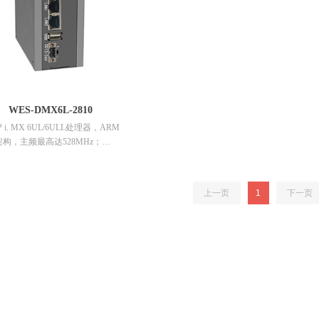
凑，适合更多嵌入式场景
WES-DMX6L-2810
 i. MX 6UL/6ULL处理器，ARM
A7架构，主频最高达528MHz；
为256MB/512MB，板载8G EMMC存
/100Mbps自适应以太网；
上一页
1
下一页
FI连接；
展4G无线网络；
V直流电源输入；
材机身，无风扇静音设计；
N35 标准导轨式安装；
凑，适合更多嵌入式场景。