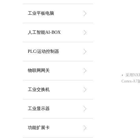
ꁕ
工业平板电脑
ꁕ
人工智能AI-BOX
ꁕ
PLC/运动控制器
ꁕ
物联网网关
◐ 采用NXP
Cortex-
◐ 内存容量
ꁕ
工业交换机
◐ 存储容量支
4G+ EMMC
◐ 支持 10
ꁕ
工业显示器
◐ 支持WI
◐ 支持扩
◐ 9~28
ꁕ
功能扩展卡
◐ 金属型
◐ 支持DI