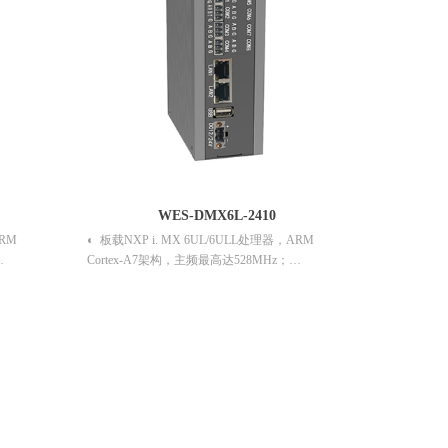
WES-DMX6L-2410
ARM
◐ 板载NXP i. MX 6UL/6ULL处理器，ARM
Cortex-A7架构，主频最高达528MHz；
存储；
◐ 内存容量为256MB，板载8G EMMC存储；
WIFI连
◐ 支持 10/100Mbps自适应以太网；
◐ 支持WIFI连接； 支持扩展4G无线网络；
◐ 9~28V直流电源输入；
◐ 金属型材机身，无风扇静音设计；
◐ 支持DIN35 标准导轨式安装；
◐ 机身紧凑，适合更多嵌入式场景。