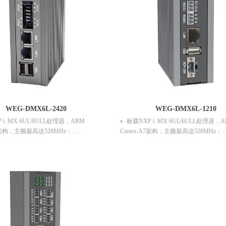
WEG-DMX6L-2420
WEG-DMX6L-1210
 i. MX 6UL/6ULL处理器，ARM
◐ 板载NXP i. MX 6UL/6ULL处理器，
A7架构，主频最高达528MHz；
Cortex-A7架构，主频最高达528MHz；
为256MB/512MB，
◐ 内存容量为256MB，板载8G EMMC
持256MB/512MB SLC NAND or
◐ 支持 10/100Mbps自适应以太网； 支持
；TF Slot；
接； 支持扩展4G无线网络；
/100Mbps自适应以太网；
◐ 9~28V直流电源输入；
FI连接；
◐ 金属型材机身，无风扇静音设计；
展4G无线网络；
◐ 支持DIN35 标准导轨式安装；
V直流电源输入；
◐ 机身紧凑，适合更多嵌入式场景。
材机身，无风扇静音设计；
N35 标准导轨式安装；