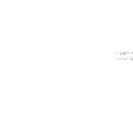
◐ 机身紧
◐ 板载NXP
Cortex-
◐ 内存容量
储；
◐ 支持 10
◐ 支持WI
◐ 支持扩
◐ 9~28
◐ 金属型
◐ 支持DI
◐ 机身紧