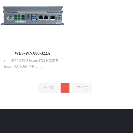
WES-WNX00-322A
◐ 可选配英伟达Jetson TX2 NX或者
Jetson NANO处理器；
◐ 内存8GB，存储16GB；
◐ 具有较强的AI算力：Jetson Xavier
NX算力高达21TOPS；
上一页
1
下一页
◐ 集成多个RS232、RS485、USB 3.0
等多个外设接口；
◐ 提供2个千百兆网口，1个千兆网
口；
◐ 提供2个HDMI显示接口；
◐ 适合机器视觉、机器学习等AI领域
的应用场景。