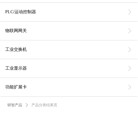
ꁕ
PLC/运动控制器
ꁕ
物联网网关
ꁕ
工业交换机
ꁕ
工业显示器
ꁕ
功能扩展卡
研智产品
ꄲ
产品分类结果页